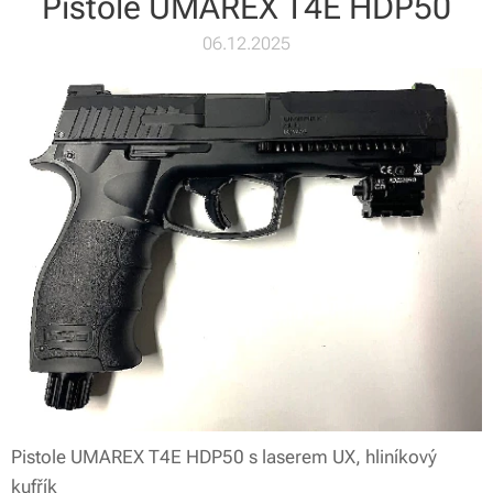
Pistole UMAREX T4E HDP50
06.12.2025
Pistole UMAREX T4E HDP50 s laserem UX, hliníkový
kufřík