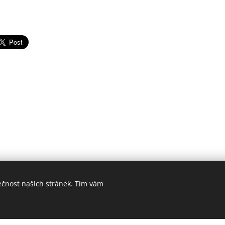
ečnost našich stránek. Tím vám
© 2020 Zbraně Jihlava | Všechna práva vyhrazena
Vytvořeno službou
Webnode
Cookies