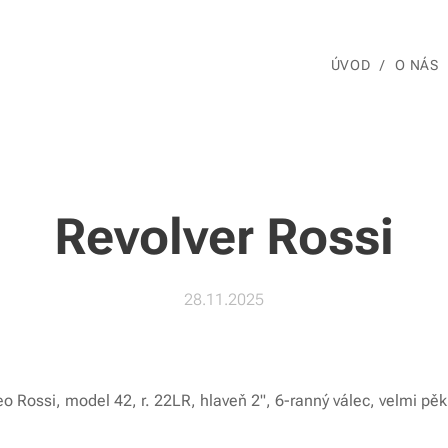
ÚVOD
O NÁS
Revolver Rossi
28.11.2025
 Rossi, model 42, r. 22LR, hlaveň 2", 6-ranný válec, velmi pě