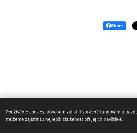
Share
Používáme cookies, abychom zajistili správné fungování a bezp
můžeme zajistit tu nejlepší zkušenost při jejich návštěvě.