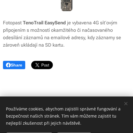
Fotopast
TenoTrail EasySend
je vybavena 4G síťovým
připojením s možností okamžitého či načasovaného
odesílání záznamů na emailové adresy, kdy záznamy se
zároveň ukládají na SD kartu.
Share
Používáme cookies, abychom zajistili správné fungování a
bezpečnost našich stránek. Tím vám můžeme zajistit tu
nejlepší zkušenost při jejich návštěvě.
© 2020 Zbraně Jihlava | Všechna práva vyhrazena