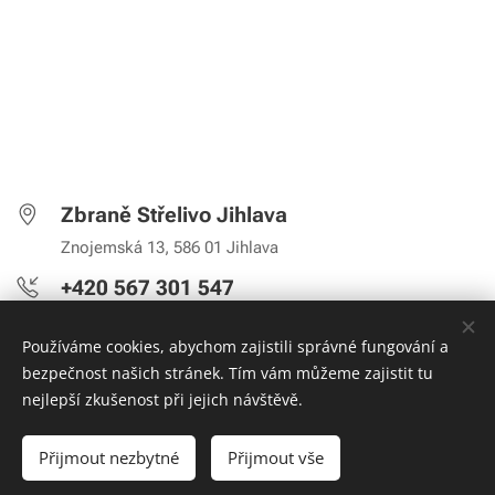
Zbraně Střelivo Jihlava
Znojemská 13, 586 01 Jihlava
+420 567 301 547
Pondělí - Pátek:
10
:30 - 16:00 h
Používáme cookies, abychom zajistili správné fungování a
zbranejihlava@email.cz
bezpečnost našich stránek. Tím vám můžeme zajistit tu
nejlepší zkušenost při jejich návštěvě.
Přijmout nezbytné
Přijmout vše
Souhlasím se zpracováním